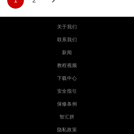
1
2
关于我们
联系我们
新闻
教程视频
下载中心
安全指引
保修条例
智汇拼
隐私政策